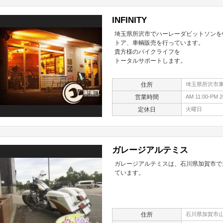
INFINITY
埼玉県所沢市でハーレーダビットソンを
トア、車輌販売を行っています。
貴方様のバイクライフを
トータルサポートします。
住所
埼玉県所沢市東狭
営業時間
AM 11:00-PM 2
定休日
火曜日
ガレージアルテミス
ガレージアルテミスは、石川県加賀市で
ています。
住所
石川県加賀市山代