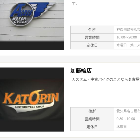
す。
住所
神奈川県横浜市栄
営業時間
10:00〜20:00
定休日
水曜日・第二
加藤輪店
カスタム・中古バイクのことなら名古屋
住所
愛知県名古屋市
営業時間
9:30～19:00
定休日
木曜日