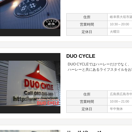
住所
岐阜県大垣市築捨
営業時間
10:30～20:00
定休日
火曜日
DUO CYCLE
DUO CYCLEではハーレーだけでなく、
ハーレーと共にあるライフスタイルをお
住所
広島県広島市中区
営業時間
10:00～21:00
定休日
年中無休