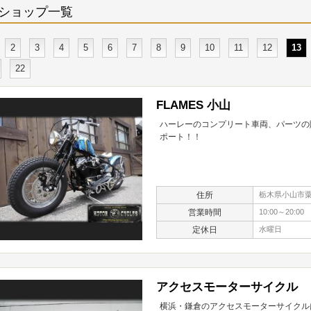
ショップ一覧
2
3
4
5
6
7
8
9
10
11
12
13
22
FLAMES 小山
ハーレーのコンプリート車両、パーツの
ポート！！
住所
栃木県小山市粟宮
営業時間
10:00～20:00
定休日
水曜日
アクセスモーターサイクル
横浜・鎌倉のアクセスモーターサイクル