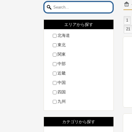
1
エリアから探す
21
北海道
東北
関東
中部
近畿
中国
四国
九州
カテゴリから探す