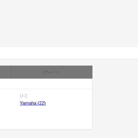
グレード
U-Z
Yamaha (22)