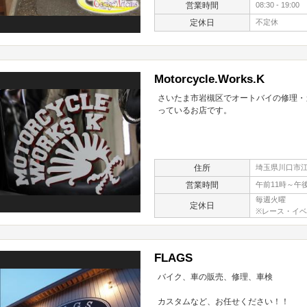
営業時間
08:30 - 19:00
定休日
不定休
Motorcycle.Works.K
さいたま市岩槻区でオートバイの修理・
っているお店です。
住所
埼玉県川口市江戸
営業時間
午前11時～午
毎週火曜
定休日
※レース・イ
FLAGS
バイク、車の販売、修理、車検
カスタムなど、お任せください！！