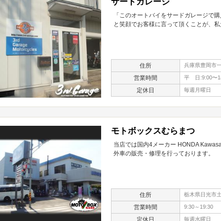
サードガレージ
「このオートバイをサードガレージで購
と笑顔でお客様に言って頂くことが、私
住所
兵庫県豊岡市一
営業時間
平 日:9:00〜18
定休日
毎週月曜日
モトボックスむらまつ
当店では国内4メーカー HONDA Kawasa
外車の販売・修理を行っております。
住所
栃木県日光市土沢
営業時間
9:30～19:30
定休日
毎週水曜日