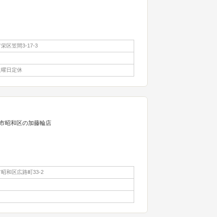
区笠間3-17-3
火曜日定休
市昭和区の加藤輪店
昭和区広路町33-2