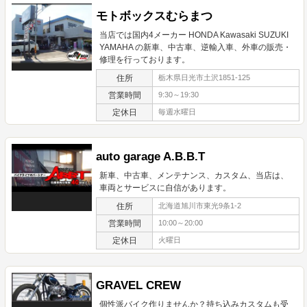
モトボックスむらまつ
当店では国内4メーカー HONDA Kawasaki SUZUKI
YAMAHA の新車、中古車、逆輸入車、外車の販売・
修理を行っております。
住所
栃木県日光市土沢1851-125
営業時間
9:30～19:30
定休日
毎週水曜日
auto garage A.B.B.T
新車、中古車、メンテナンス、カスタム、当店は、
車両とサービスに自信があります。
住所
北海道旭川市東光9条1-2
営業時間
10:00～20:00
定休日
火曜日
GRAVEL CREW
個性派バイク作りませんか？持ち込みカスタムも受