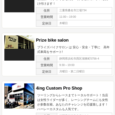
け付けます！
住所
三重県桑名市江場734
営業時間
11:00～19:00
定休日
木曜日
Prize bike salon
プライズバイクサロン は 安心・安全・丁寧に 高年
式車両をサポート!
住所
静岡県浜松市西区湖東町5756-4
営業時間
9:30～19:00
定休日
月曜日・第二日曜日
4ing Custom Pro Shop
ツーリングからレースまでトータルサポート！当店
は女性ライダーが多く、レーシングチームにも女性
が多数在籍。あなたのチャレンジを応援致します！
ハーレーカスタムも人気です。