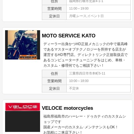
住所
福岡県行橋市北泉4-1-1
営業時間
11:00～19:00
定休日
月曜,レース,イベント日
MOTO SERVICE KATO
ディーラー出身かつHD正規メカニックの中で最高峰
であるマスターオブテクノロジーを所持する店主が
運営するHD専門店。ディレクトリンク正規取扱店で
あるコンピューターチューニングをはじめ、車検・
カスタム・修理何でもご相談下さい！
住所
三重県四日市市本町5-11
営業時間
10:00～18:00
定休日
不定休
VELOCE motorcycles
福島県福島市のハーレー・ドゥカティのカスタムシ
ョップです
国産メーカーのカスタム･メンテナンスもOK！
お気軽にご来店下さい！