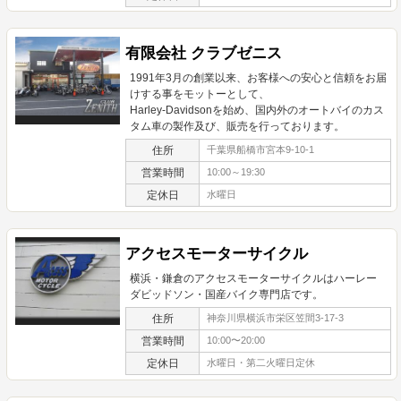
有限会社 クラブゼニス
1991年3月の創業以来、お客様への安心と信頼をお届
けする事をモットーとして、
Harley-Davidsonを始め、国内外のオートバイのカス
タム車の製作及び、販売を行っております。
住所
千葉県船橋市宮本9-10-1
営業時間
10:00～19:30
定休日
水曜日
アクセスモーターサイクル
横浜・鎌倉のアクセスモーターサイクルはハーレー
ダビッドソン・国産バイク専門店です。
住所
神奈川県横浜市栄区笠間3-17-3
営業時間
10:00〜20:00
定休日
水曜日・第二火曜日定休