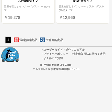
ル(W)壁タイプ
ル(W)壁タイプ
音量を落とすインナーバッフル Longタイ
音量を落とすインナーバッフル・ダブル
プ
(W)壁タイプ
￥19,278
￥12,960
1
送料無料商品
代引可能商品
ユーザーガイド・操作マニュアル
プライバーポリシー
特定商取引法に基づく表示
よくあるご質問
(c) World Motor Life Corp.,
〒179-0073 東京都練馬区田柄3-12-16