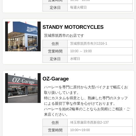
定休日
毎週火曜日
STANDY MOTORCYCLES
茨城県筑西市のお店です
住所
茨城県筑西市布川1316-1
営業時間
10:00 ～ 19:00
定休日
水曜日
OZ-Garage
ハーレーを専門に原付から大型バイクまで幅広くお
取り扱いしています。
特にカスタムを得意とし、熟練した専門のスタッフ
による親切丁寧な作業を心がけております。
ハーレーを始め2輪車のことならお気軽にご相談・ご
来店ください。
住所
埼玉県蓮田市西新宿2-137
営業時間
10:00〜19:00