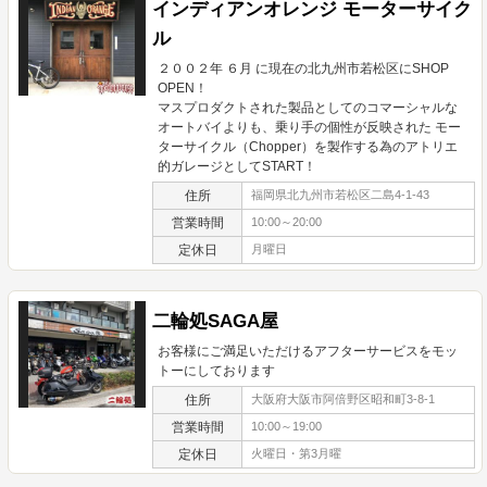
インディアンオレンジ モーターサイク
ル
２００２年 ６月 に現在の北九州市若松区にSHOP
OPEN！
マスプロダクトされた製品としてのコマーシャルな
オートバイよりも、乗り手の個性が反映された モー
ターサイクル（Chopper）を製作する為のアトリエ
的ガレージとしてSTART！
住所
福岡県北九州市若松区二島4-1-43
営業時間
10:00～20:00
定休日
月曜日
二輪処SAGA屋
お客様にご満足いただけるアフターサービスをモッ
トーにしております
住所
大阪府大阪市阿倍野区昭和町3-8-1
営業時間
10:00～19:00
定休日
火曜日・第3月曜