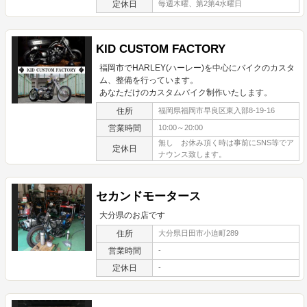
定休日
毎週木曜、第2第4水曜日
KID CUSTOM FACTORY
福岡市でHARLEY(ハーレー)を中心にバイクのカスタ
ム、整備を行っています。
あなただけのカスタムバイク制作いたします。
住所
福岡県福岡市早良区東入部8-19-16
営業時間
10:00～20:00
無し お休み頂く時は事前にSNS等でア
定休日
ナウンス致します。
セカンドモータース
大分県のお店です
住所
大分県日田市小迫町289
営業時間
-
定休日
-