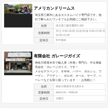
アメリカンドリームス
埼玉県三郷市にあるカスタムバイク専門店です。他
社で断られたワンオフもお気軽にご相談下さい。
住所
埼玉県三郷市鷹野3-385
月/土 9:00-18:00 火/水/木/金 9:00-21:00 日
営業時間
10:00-21:00
定休日
年中無休
有限会社 ガレージガイズ
神奈川県厚木市で輸入車（外車）専門の、中古車販
売会社「ガレージガイズ」です！
メルセデスベンツ、ＢＭＷ、ハマー、ポルシェ、ワ
ーゲン、アウディ－、ボルボ、オペル、サーブ、ハ
ーレーなどを取り扱っています・・お気軽に！
住所
神奈川県厚木市元町6-8
営業時間
AM10:00～PM8:00
定休日
火曜日