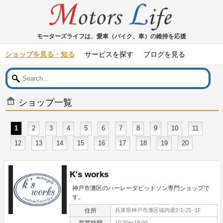
モーターズライフは、愛車（バイク、車）の維持を応援
ショップを見る・知る
サービスを探す
ブログを見る
ショップ一覧
1
2
3
4
5
6
7
8
9
10
11
12
13
14
15
16
17
18
19
20
K's works
神戸市灘区のハーレーダビッドソン専門ショップで
す。
住所
兵庫県神戸市灘区城内通2-1-25 -1F
営業時間
10:30〜18:00