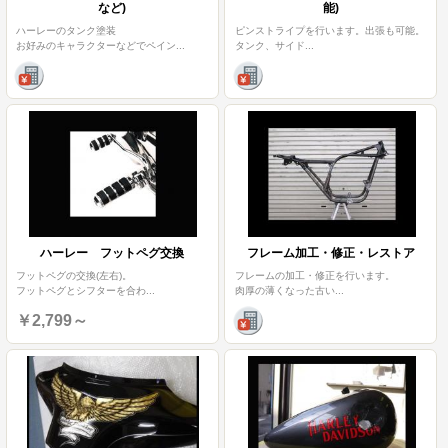
など)
能)
ハーレーのタンク塗装
ピンストライプを行います。出張も可能。
お好みのキャラクターなどでペイン
...
タンク、サイド
...
ハーレー フットペグ交換
フレーム加工・修正・レストア
フットペグの交換(左右)。
フレームの加工・修正を行います。
フットペグとシフターを合わ
...
肉厚の薄くなった古い
...
￥2,799～