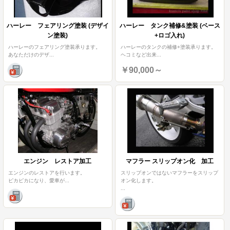
ハーレー フェアリング塗装 (デザイ
ハーレー タンク補修&塗装 (ベース
ン塗装)
+ロゴ入れ)
ハーレーのフェアリング塗装承ります。
ハーレーのタンクの補修+塗装承ります。
あなただけのデザ
...
ヘコミなど出来
...
￥90,000～
エンジン レストア加工
マフラー スリップオン化 加工
エンジンのレストアを行います。
スリップオンではないマフラーをスリップ
ピカピカになり、愛車が
...
オン化します。
...