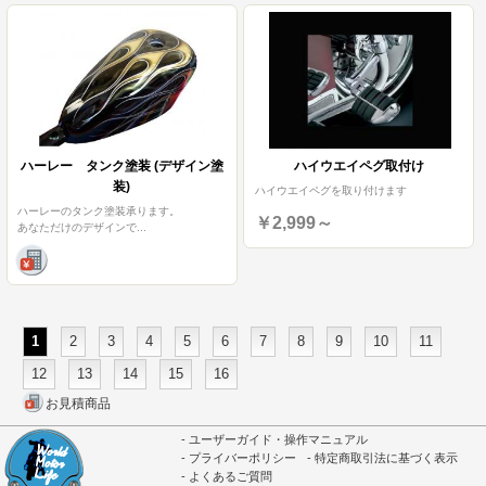
ハーレー タンク塗装 (デザイン塗
ハイウエイペグ取付け
装)
ハイウエイペグを取り付けます
ハーレーのタンク塗装承ります。
￥2,999～
あなただけのデザインで
...
1
2
3
4
5
6
7
8
9
10
11
12
13
14
15
16
お見積商品
ユーザーガイド・操作マニュアル
プライバーポリシー
特定商取引法に基づく表示
よくあるご質問