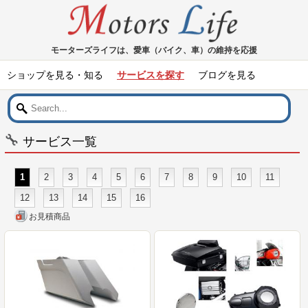
モーターズライフは、愛車（バイク、車）の維持を応援
ショップを見る・知る
サービスを探す
ブログを見る
サービス一覧
1
2
3
4
5
6
7
8
9
10
11
12
13
14
15
16
お見積商品