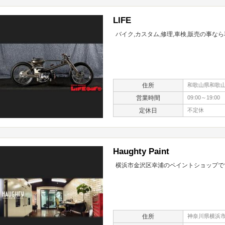
LIFE
バイク,カスタム,修理,車検,販売の事な
住所
和歌山県和歌山市
営業時間
09:00～19:00
定休日
不定休
Haughty Paint
横浜市金沢区幸浦のペイントショップで
住所
神奈川県横浜市金