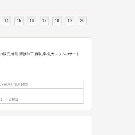
14
15
16
17
18
19
20
販売,修理,溶接加工,買取,車検,カスタムのサード
区長尾町宅原1403
2・4 日曜日