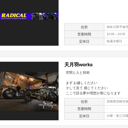
住所
神奈川県平塚市四
営業時間
10:00～19:00
定休日
毎週水曜日
天月羽works
空間と人と技術
まず お越しください
そして見て 感じてください
ここで語る夢や理想が形になります
住所
宮崎県宮崎市桜
営業時間
-
定休日
火曜・第三日