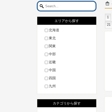
1
エリアから探す
21
北海道
東北
関東
中部
近畿
中国
四国
九州
カテゴリから探す