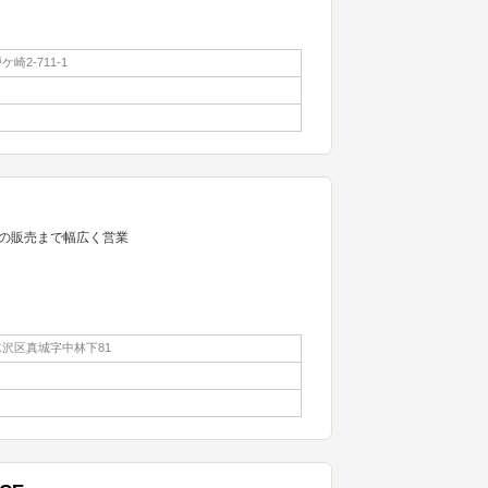
崎2-711-1
の販売まで幅広く営業
沢区真城字中林下81