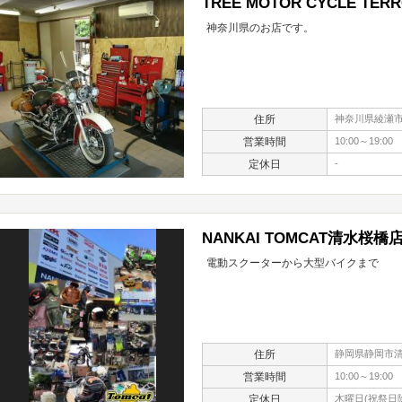
TREE MOTOR CYCLE TER
神奈川県のお店です。
住所
神奈川県綾瀬市深
営業時間
10:00～19:00
定休日
-
NANKAI TOMCAT清水桜橋
電動スクーターから大型バイクまで
住所
静岡県静岡市清
営業時間
10:00～19:00
定休日
木曜日(祝祭日