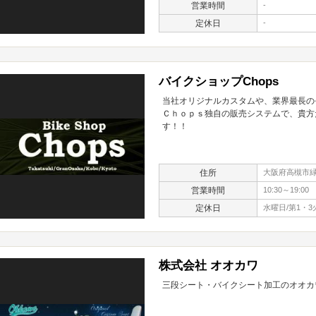
営業時間
-
定休日
-
バイクショップChops
当社オリジナルカスタムや、業界最長の
Ｃｈｏｐｓ独自の販売システムで、貴方
す！！
住所
大阪府高槻市緑が
営業時間
10:30～19:00
定休日
水曜日/第1・3
株式会社 オオカワ
三段シート・バイクシート加工のオオカ