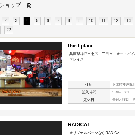
ショップ一覧
2
3
4
5
6
7
8
9
10
11
12
13
22
third place
兵庫県神戸市北区 三田市 オートバイの
プレイス
住所
兵庫県神戸市北
営業時間
9:30～18:30
定休日
毎週木曜日 第
RADICAL
オリジナルパーツならRADICAL