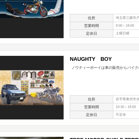
住所
埼玉県三郷市戸ケ
営業時間
9:00～18:00
定休日
土曜日曜
NAUGHTY BOY
ノウティーボーイは車の販売からバイク
住所
岩手県奥州市水
営業時間
10:30～19:00
定休日
不定休