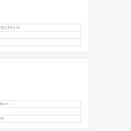
之宮6-6-53
町3-5
曜日