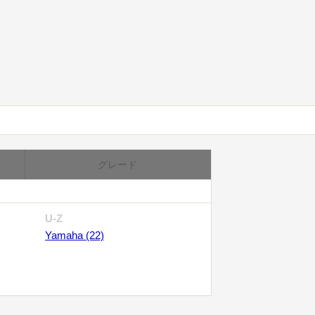
グレード
U-Z
Yamaha (22)