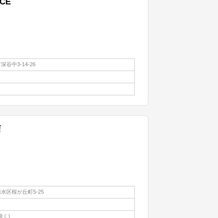
RCE
谷中3-14-26
店
水区桜が丘町5-25
除く)