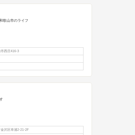
ら和歌山市のライフ
西庄416-3
す
沢区幸浦2-21-2F