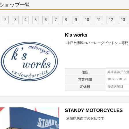
ショップ一覧
2
3
4
5
6
7
8
9
10
11
12
13
K's works
神戸市灘区のハーレーダビッドソン専門
住所
兵庫県神戸市灘区城
営業時間
10:30〜18:00
定休日
毎週火曜日
STANDY MOTORCYCLES
茨城県筑西市のお店です