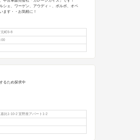
の、中古車販売会社「ガレージガイズ」です！
ルシェ、ワーゲン、アウディ－、ボルボ、オペ
います・・お気軽に！
元町6-8
:00
するため探求中
比1-10-2 宜野座アパート1-2