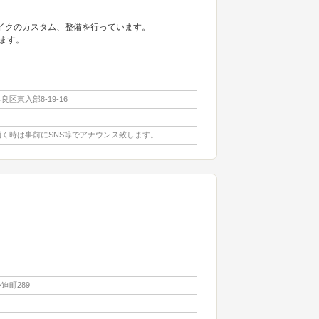
にバイクのカスタム、整備を行っています。
ます。
区東入部8-19-16
く時は事前にSNS等でアナウンス致します。
迫町289