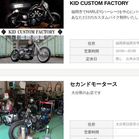
KID CUSTOM FACTORY
福岡市でHARLEY(ハーレー)を中心
あなただけのカスタムバイク制作いたし
住所
福岡県福岡市早良
営業時間
10:00～20:00
定休日
無し お休み頂
セカンドモータース
大分県のお店です
住所
大分県日田市小
営業時間
-