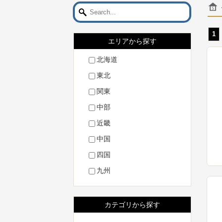
1
エリアから探す
北海道
東北
関東
中部
近畿
中国
四国
九州
カテゴリから探す