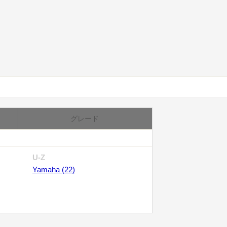
グレード
U-Z
Yamaha (22)