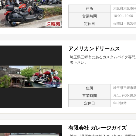
住所
大阪府大阪市阿倍
営業時間
10:00～19:00
定休日
火曜日・第3月
アメリカンドリームス
埼玉県三郷市にあるカスタムバイク専門
談下さい。
住所
埼玉県三郷市鷹野
営業時間
月/土 9:00-18:0
定休日
年中無休
有限会社 ガレージガイズ