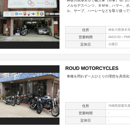
神奈川県厚木市で輸入車（外車）専門
メルセデスベンツ、ＢＭＷ、ハマー、ポ
ル、サーブ、ハーレーなどを取り扱って
住所
神奈川県厚木市
営業時間
AM10:00～PM8
定休日
火曜日
ROUD MOTORCYCLES
車種を問わず一人ひとりの理想を具現化
住所
沖縄県那覇市真嘉
営業時間
-
定休日
-