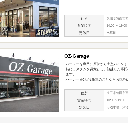
住所
茨城県筑西市布川
営業時間
10:00 ～ 19:00
定休日
水曜日
OZ-Garage
ハーレーを専門に原付から大型バイクま
特にカスタムを得意とし、熟練した専門
ます。
ハーレーを始め2輪車のことならお気軽
住所
埼玉県蓮田市西新
営業時間
10:00〜19:00
定休日
毎週木曜、第2