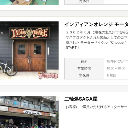
定休日
-
インディアンオレンジ モー
２００２年 ６月 に現在の北九州市若松区に
マスプロダクトされた製品としてのコマ
映された モーターサイクル（Choppe
START！
住所
福岡県北九州市若
営業時間
10:00～20:00
定休日
月曜日
二輪処SAGA屋
お客様にご満足いただけるアフターサー