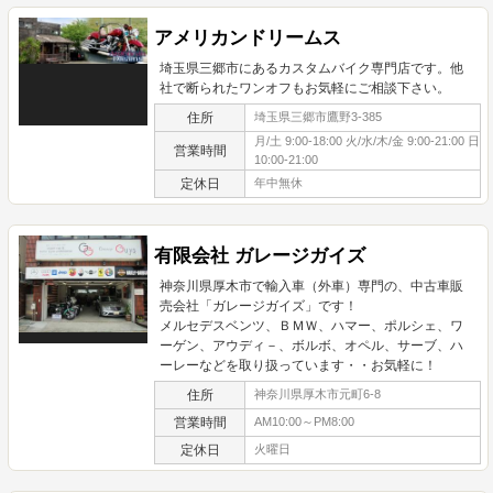
アメリカンドリームス
埼玉県三郷市にあるカスタムバイク専門店です。他
社で断られたワンオフもお気軽にご相談下さい。
住所
埼玉県三郷市鷹野3-385
月/土 9:00-18:00 火/水/木/金 9:00-21:00 日
営業時間
10:00-21:00
定休日
年中無休
有限会社 ガレージガイズ
神奈川県厚木市で輸入車（外車）専門の、中古車販
売会社「ガレージガイズ」です！
メルセデスベンツ、ＢＭＷ、ハマー、ポルシェ、ワ
ーゲン、アウディ－、ボルボ、オペル、サーブ、ハ
ーレーなどを取り扱っています・・お気軽に！
住所
神奈川県厚木市元町6-8
営業時間
AM10:00～PM8:00
定休日
火曜日