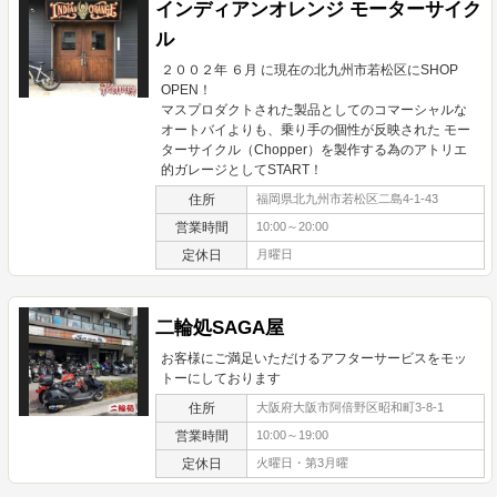
インディアンオレンジ モーターサイク
ル
２００２年 ６月 に現在の北九州市若松区にSHOP
OPEN！
マスプロダクトされた製品としてのコマーシャルな
オートバイよりも、乗り手の個性が反映された モー
ターサイクル（Chopper）を製作する為のアトリエ
的ガレージとしてSTART！
住所
福岡県北九州市若松区二島4-1-43
営業時間
10:00～20:00
定休日
月曜日
二輪処SAGA屋
お客様にご満足いただけるアフターサービスをモッ
トーにしております
住所
大阪府大阪市阿倍野区昭和町3-8-1
営業時間
10:00～19:00
定休日
火曜日・第3月曜