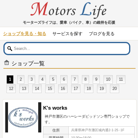
モーターズライフは、愛車（バイク、車）の維持を応援
ショップを見る・知る
サービスを探す
ブログを見る
ショップ一覧
1
2
3
4
5
6
7
8
9
10
11
12
13
14
15
16
17
18
19
20
K's works
神戸市灘区のハーレーダビッドソン専門ショップで
す。
住所
兵庫県神戸市灘区城内通2-1-25 -1F
営業時間
10:30〜18:00