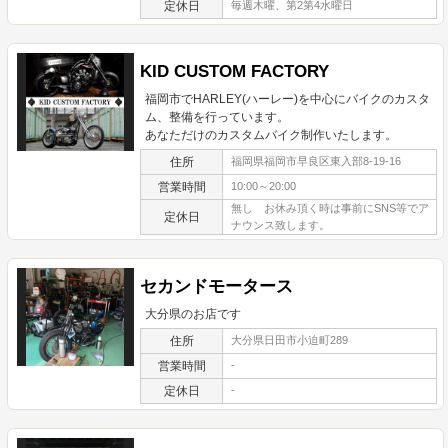
定休日
毎週木曜、第2第4水曜日
KID CUSTOM FACTORY
福岡市でHARLEY(ハーレー)を中心にバイクのカスタ
ム、整備を行っています。
あなただけのカスタムバイク制作いたします。
住所
福岡県福岡市早良区東入部8-19-16
営業時間
10:00～20:00
無し お休み頂く時は事前にSNS等でア
定休日
ナウンス致します。
セカンドモータース
大分県のお店です
住所
大分県日田市小迫町289
営業時間
-
定休日
-