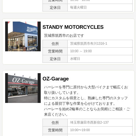
定休日
毎週火曜日
STANDY MOTORCYCLES
茨城県筑西市のお店です
住所
茨城県筑西市布川1316-1
営業時間
10:00 ～ 19:00
定休日
水曜日
OZ-Garage
ハーレーを専門に原付から大型バイクまで幅広くお
取り扱いしています。
特にカスタムを得意とし、熟練した専門のスタッフ
による親切丁寧な作業を心がけております。
ハーレーを始め2輪車のことならお気軽にご相談・ご
来店ください。
住所
埼玉県蓮田市西新宿2-137
営業時間
10:00〜19:00