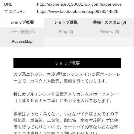
URL ：
http://exprience8190001.wix.com/experience
ブログURL ：
https://www.facebook.com/exp0928344526
ショップ概要
ショップ画像
整備・カスタム (3)
パーツ販売 (0)
Blog (0)
Review (0)
AccessMap
ショップ概要
カブ系エンジン、空冷V型エンジンメインに原付～ハーレ
ーまで、カスタムや販売、整備を行っております。
特にカブ系エンジンと国産アメリカン＆スポーツスター
（４速＆５速キャブ車）にチカラを入れております。
敷居はまったく高くない、小さなバイク屋さんですので
排気量、単気筒、二気筒、四気筒、水冷空冷問わずに整
備も行っておりますので、オートバイの事ならどんな事
でもご遠慮無くお気軽にお問い合わせ下さい。