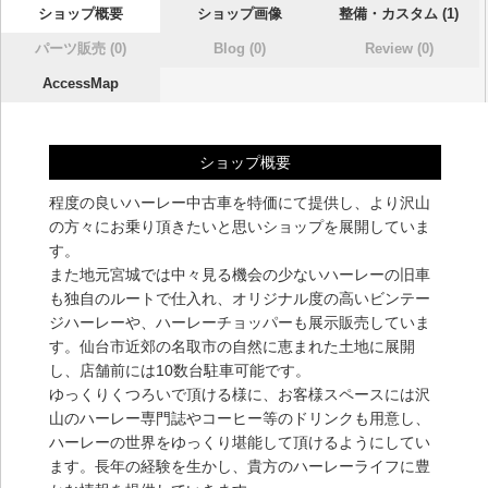
ショップ概要
ショップ画像
整備・カスタム (1)
パーツ販売 (0)
Blog (0)
Review (0)
AccessMap
ショップ概要
程度の良いハーレー中古車を特価にて提供し、より沢山
の方々にお乗り頂きたいと思いショップを展開していま
す。
また地元宮城では中々見る機会の少ないハーレーの旧車
も独自のルートで仕入れ、オリジナル度の高いビンテー
ジハーレーや、ハーレーチョッパーも展示販売していま
す。仙台市近郊の名取市の自然に恵まれた土地に展開
し、店舗前には10数台駐車可能です。
ゆっくりくつろいで頂ける様に、お客様スペースには沢
山のハーレー専門誌やコーヒー等のドリンクも用意し、
ハーレーの世界をゆっくり堪能して頂けるようにしてい
ます。長年の経験を生かし、貴方のハーレーライフに豊