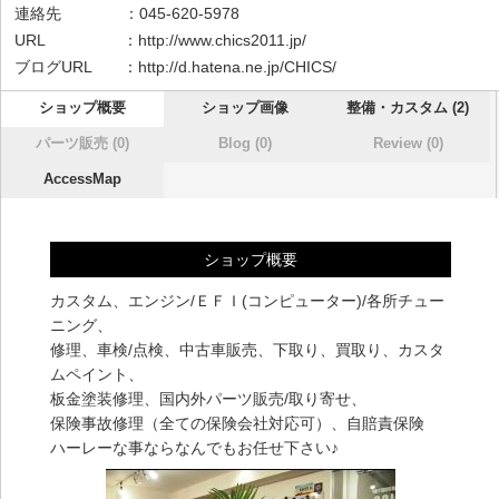
連絡先 ：045-620-5978
URL ：
http://www.chics2011.jp/
ブログURL ：
http://d.hatena.ne.jp/CHICS/
ショップ概要
ショップ画像
整備・カスタム (2)
パーツ販売 (0)
Blog (0)
Review (0)
AccessMap
ショップ概要
カスタム、エンジン/ＥＦＩ(コンピューター)/各所チュー
ニング、
修理、車検/点検、中古車販売、下取り、買取り、カスタ
ムペイント、
板金塗装修理、国内外パーツ販売/取り寄せ、
保険事故修理（全ての保険会社対応可）、自賠責保険
ハーレーな事ならなんでもお任せ下さい♪