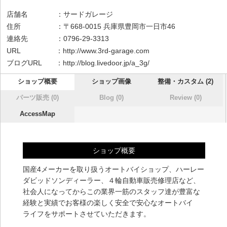
店舗名 ：サードガレージ
住所 ：〒668-0015 兵庫県豊岡市一日市46
連絡先 ：0796-29-3313
URL ：
http://www.3rd-garage.com
ブログURL ：
http://blog.livedoor.jp/a_3g/
ショップ概要
ショップ画像
整備・カスタム (2)
パーツ販売 (0)
Blog (0)
Review (0)
AccessMap
ショップ概要
国産4メーカーを取り扱うオートバイショップ、ハーレー
ダビッドソンディーラー、４輪自動車販売修理店など、
社会人になってからこの業界一筋のスタッフ達が豊富な
経験と実績でお客様の楽しく安全で安心なオートバイ
ライフをサポートさせていただきます。