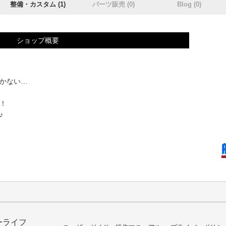
整備・カスタム (1)
パーツ販売 (0)
Blog (0)
ショップ概要
かない…
！
♪
ーライフ