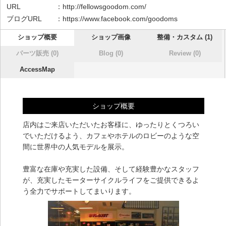
URL ：
http://fellowsgoodom.com/
ブログURL ：
https://www.facebook.com/goodoms
ショップ概要
ショップ画像
整備・カスタム (1)
パーツ販売 (0)
Blog (0)
Review (0)
AccessMap
ショップ概要
店内はご来店いただいたお客様に、ゆったりとくつろい
でいただけるよう、カフェやホテルのロビーのような空
間に世界中の人気モデルを展示。
豊富な在庫や充実した設備、そして経験豊かなスタッフ
が、充実したモーターサイクルライフをご提供できるよ
う全力でサポートしてまいります。