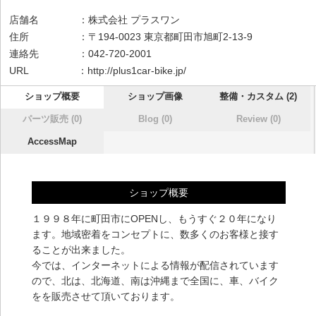
店舗名 ：株式会社 プラスワン
住所 ：〒194-0023 東京都町田市旭町2-13-9
連絡先 ：042-720-2001
URL ：
http://plus1car-bike.jp/
ショップ概要
ショップ画像
整備・カスタム (2)
パーツ販売 (0)
Blog (0)
Review (0)
AccessMap
ショップ概要
１９９８年に町田市にOPENし、もうすぐ２０年になり
ます。地域密着をコンセプトに、数多くのお客様と接す
ることが出来ました。
今では、インターネットによる情報が配信されています
ので、北は、北海道、南は沖縄まで全国に、車、バイク
をを販売させて頂いております。