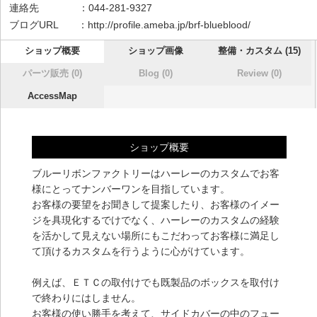
連絡先 ：044-281-9327
ブログURL ：
http://profile.ameba.jp/brf-blueblood/
ショップ概要
ショップ画像
整備・カスタム (15)
パーツ販売 (0)
Blog (0)
Review (0)
AccessMap
ショップ概要
ブルーリボンファクトリーはハーレーのカスタムでお客
様にとってナンバーワンを目指しています。
お客様の要望をお聞きして提案したり、お客様のイメー
ジを具現化するでけでなく、ハーレーのカスタムの経験
を活かして見えない場所にもこだわってお客様に満足し
て頂けるカスタムを行うように心がけています。
例えば、ＥＴＣの取付けでも既製品のボックスを取付け
で終わりにはしません。
お客様の使い勝手を考えて、サイドカバーの中のフュー