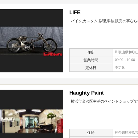
LIFE
バイク,カスタム,修理,車検,販売の事な
住所
和歌山県和歌山市
営業時間
09:00～19:00
定休日
不定休
Haughty Paint
横浜市金沢区幸浦のペイントショップで
住所
神奈川県横浜市金