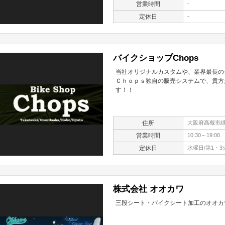
営業時間
-
定休日
-
バイクショップChops
当社オリジナルカスタムや、業界最長の
Ｃｈｏｐｓ独自の販売システムで、貴方
す！！
住所
大阪府高槻市緑が
営業時間
10:30～19:00
定休日
水曜日/第1・3
株式会社 オオカワ
三段シート・バイクシート加工のオオカ