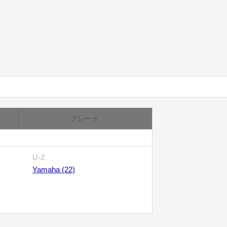
グレード
U-Z
Yamaha (22)