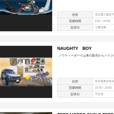
住所
埼玉県三郷市戸ケ
営業時間
9:00～18:00
定休日
土曜日曜
NAUGHTY BOY
ノウティーボーイは車の販売からバイク
住所
岩手県奥州市水
営業時間
10:30～19:00
定休日
不定休