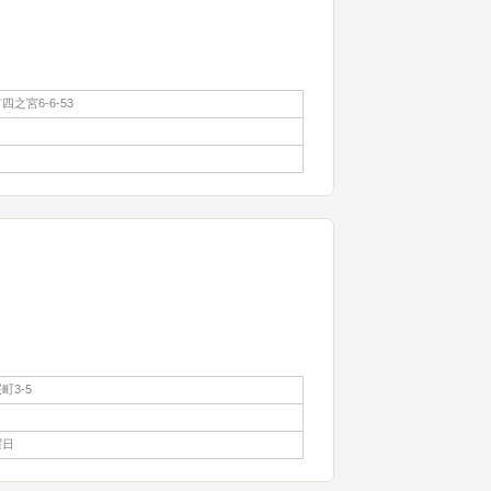
之宮6-6-53
町3-5
曜日