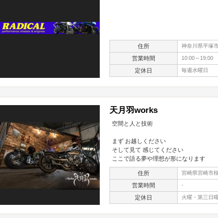
住所
神奈川県平塚市四
営業時間
10:00～19:00
定休日
毎週水曜日
天月羽works
空間と人と技術
まず お越しください
そして見て 感じてください
ここで語る夢や理想が形になります
住所
宮崎県宮崎市桜
営業時間
-
定休日
火曜・第三日