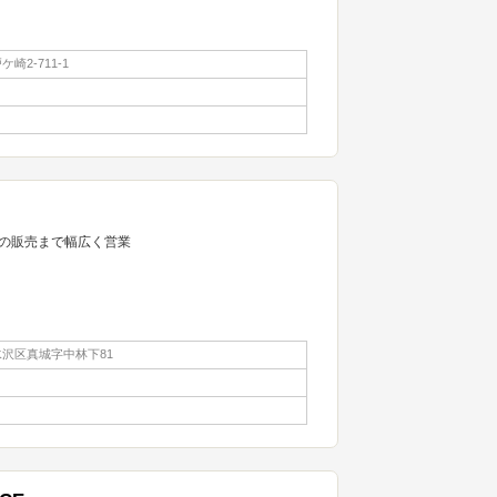
崎2-711-1
の販売まで幅広く営業
沢区真城字中林下81