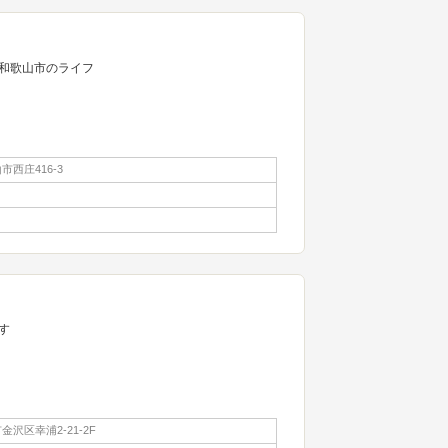
ら和歌山市のライフ
西庄416-3
す
沢区幸浦2-21-2F