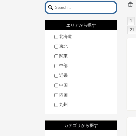
1
エリアから探す
21
北海道
東北
関東
中部
近畿
中国
四国
九州
カテゴリから探す