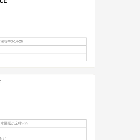
RCE
谷中3-14-26
店
水区桜が丘町5-25
除く)