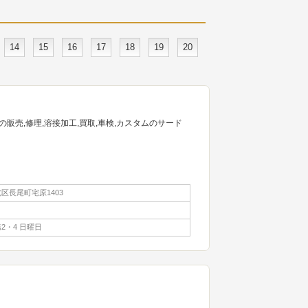
14
15
16
17
18
19
20
販売,修理,溶接加工,買取,車検,カスタムのサード
区長尾町宅原1403
2・4 日曜日