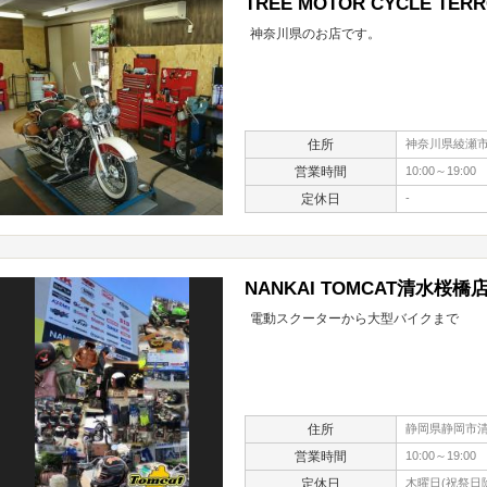
TREE MOTOR CYCLE TER
神奈川県のお店です。
住所
神奈川県綾瀬市深
営業時間
10:00～19:00
定休日
-
NANKAI TOMCAT清水桜橋
電動スクーターから大型バイクまで
住所
静岡県静岡市清
営業時間
10:00～19:00
定休日
木曜日(祝祭日