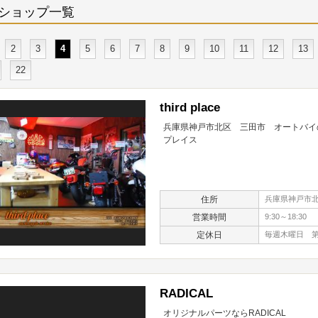
ショップ一覧
2
3
4
5
6
7
8
9
10
11
12
13
22
third place
兵庫県神戸市北区 三田市 オートバイの
プレイス
住所
兵庫県神戸市北
営業時間
9:30～18:30
定休日
毎週木曜日 第
RADICAL
オリジナルパーツならRADICAL