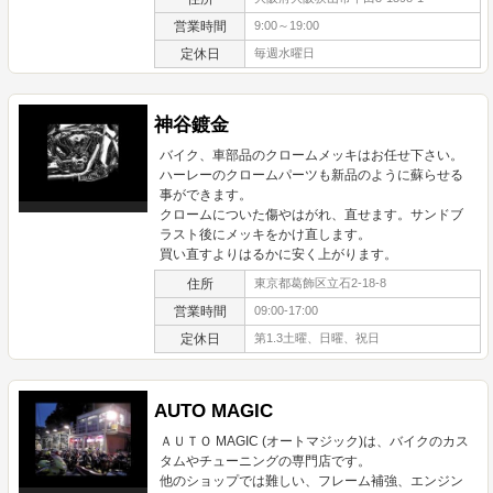
営業時間
9:00～19:00
定休日
毎週水曜日
神谷鍍金
バイク、車部品のクロームメッキはお任せ下さい。
ハーレーのクロームパーツも新品のように蘇らせる
事ができます。
クロームについた傷やはがれ、直せます。サンドブ
ラスト後にメッキをかけ直します。
買い直すよりはるかに安く上がります。
住所
東京都葛飾区立石2-18-8
営業時間
09:00-17:00
定休日
第1.3土曜、日曜、祝日
AUTO MAGIC
ＡＵＴＯ MAGIC (オートマジック)は、バイクのカス
タムやチューニングの専門店です。
他のショップでは難しい、フレーム補強、エンジン