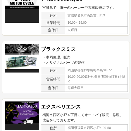
宮城県で、唯一のハーレー中古車販売店です。
住所
宮城県名取市高舘吉田139
営業時間
10:00～19:00
定休日
火曜日
ブラックスミス
・車両修理、販売
・オリジナルパーツの製作
住所
岡山県都窪郡早島町早島3457-1
10:00-20:00弊社休業日(毎週火曜日)を除
営業時間
く
定休日
毎週火曜日
エクスペリエンス
福岡市西区小戸４丁目にてオートバイ販売、修理、
改造をしております。
住所
福岡県福岡市西区小戸4-29-50