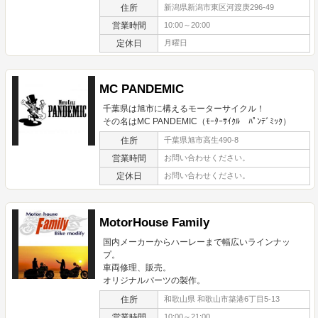
住所
新潟県新潟市東区河渡庚296-49
営業時間
10:00～20:00
定休日
月曜日
MC PANDEMIC
千葉県は旭市に構えるモーターサイクル！
その名はMC PANDEMIC（ﾓｰﾀｰｻｲｸﾙ ﾊﾟﾝﾃﾞﾐｯｸ）
住所
千葉県旭市高生490-8
営業時間
お問い合わせください。
定休日
お問い合わせください。
MotorHouse Family
国内メーカーからハーレーまで幅広いラインナッ
プ。
車両修理、販売。
オリジナルパーツの製作。
住所
和歌山県 和歌山市築港6丁目5-13
営業時間
10:00～21:00