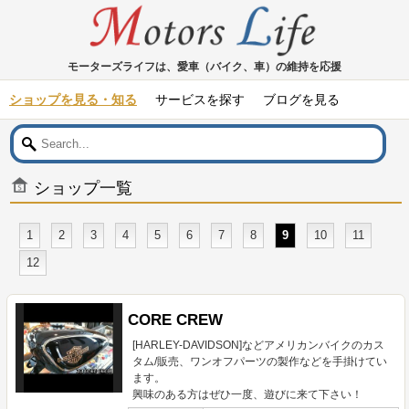
モーターズライフは、愛車（バイク、車）の維持を応援
ショップを見る・知る
サービスを探す
ブログを見る
ショップ一覧
1
2
3
4
5
6
7
8
9
10
11
12
CORE CREW
[HARLEY-DAVIDSON]などアメリカンバイクのカス
タム/販売、ワンオフパーツの製作などを手掛けてい
ます。
興味のある方はぜひ一度、遊びに来て下さい！