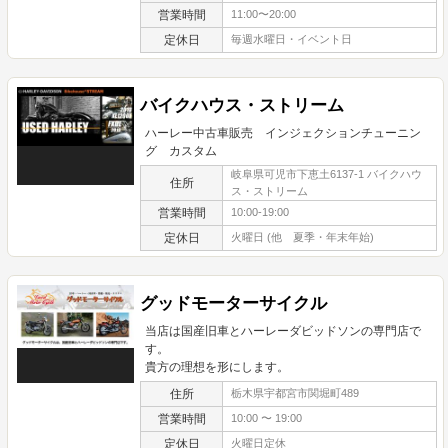
営業時間
11:00〜20:00
定休日
毎週水曜日・イベント日
バイクハウス・ストリーム
ハーレー中古車販売 インジェクションチューニン
グ カスタム
岐阜県可児市下恵土6137-1 バイクハウ
住所
ス・ストリーム
営業時間
10:00-19:00
定休日
火曜日 (他 夏季・年末年始)
グッドモーターサイクル
当店は国産旧車とハーレーダビッドソンの専門店で
す。
貴方の理想を形にします。
住所
栃木県宇都宮市関堀町489
営業時間
10:00 〜 19:00
定休日
火曜日定休