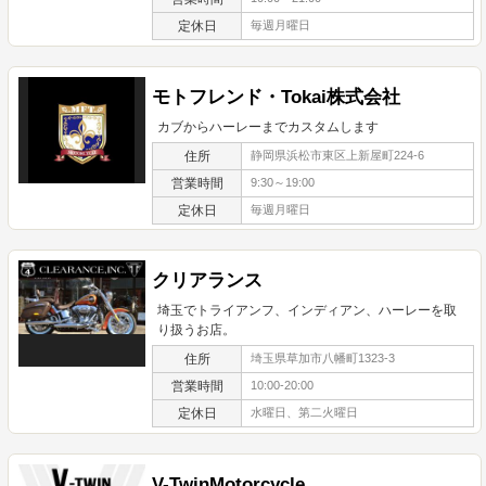
定休日
毎週月曜日
モトフレンド・Tokai株式会社
カブからハーレーまでカスタムします
住所
静岡県浜松市東区上新屋町224-6
営業時間
9:30～19:00
定休日
毎週月曜日
クリアランス
埼玉でトライアンフ、インディアン、ハーレーを取
り扱うお店。
住所
埼玉県草加市八幡町1323-3
営業時間
10:00-20:00
定休日
水曜日、第二火曜日
V-TwinMotorcycle